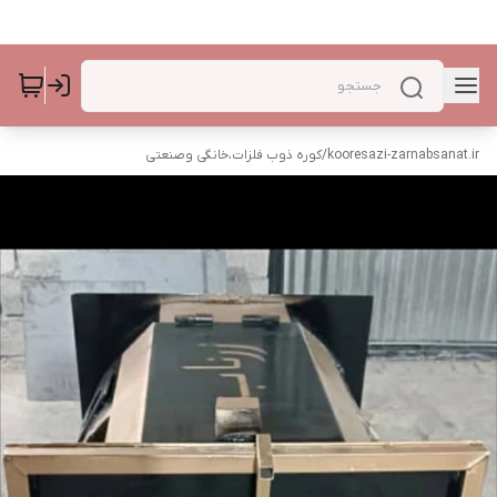
kooresazi-zarnabsanat.ir
/
کوره ذوب فلزات،خانگی وصنعتی