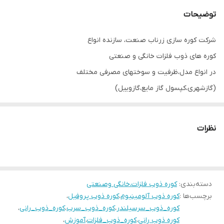
توضیحات
شرکت کوره سازی زرناب صنعت، سازنده انواع
کوره های ذوب فلزات خانگی و صنعتی
در انواع مدل،ظرفیت و سوختهای مصرفی مختلف
(گازشهری،کپسول گاز مایع،گازوییل)
سازنده کوره ذوب آلومینیوم و ضایعات آلومینیومی نرم وخشک ، مس
،برنج ، برنز، طلا و نقره، سرب
نظرات
سازنده کوره سفالگری
کوره عملیات حرارتی ، کوره تنش گیری، کوره آنیل
و.....
دسته‌بندی
:
لطفا توجه فرمایید:
کوره ذوب فلزات،خانگی وصنعتی
برچسب‌ها :
کوره ذوب آلومینیوم
،
کوره ذوب پروفیل
،
دستگاه ذوب ۱۰ تا ۱۵ روز بعد از ثبت سفارش و قطعی کردن خرید، توسط
کوره_ذوب_سرسیلندر
،
کوره_ذوب_سرب
،
کوره_ذوب_رانی
،
باربری ارسال میشود و هزینه ارسال با خریدار است.
کوره ذوب رانی
،
کوره_ذوب_فلزات
،
آموزش
،