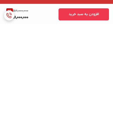
518,000,000
5
%
افزودن به سبد خرید
488,000,000
برگشت به بالا
ارسال ویژه
پشتیبانی ۲۴ ساعته