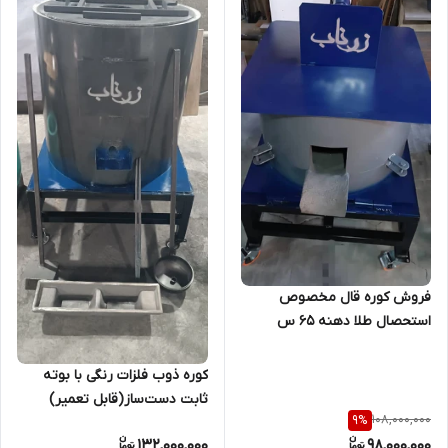
فروش کوره قال مخصوص
استحصال طلا دهنه ۶۵ س
کوره ذوب فلزات رنگی با بوته
ثابت دست‌ساز(قابل تعمیر)
108,000,000
9
%
132,000,000
98,000,000