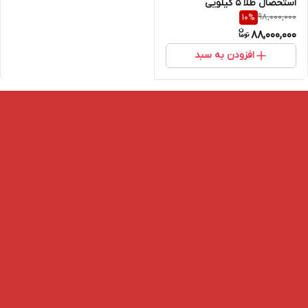
استحصال طلا 5 کیلویی
98,000,000
10
%
88,000,000
افزودن به سبد