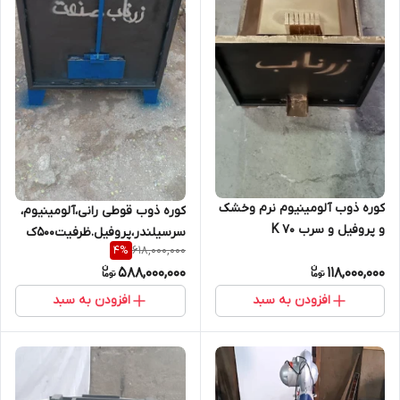
کوره ذوب آلومینیوم نرم وخشک
کوره ذوب قوطی رانی،آلومینیوم،
و پروفیل و سرب 70 K
سرسیلندر،پروفیل.ظرفیت۵۰۰ک
618,000,000
4
%
588,000,000
118,000,000
افزودن به سبد
افزودن به سبد