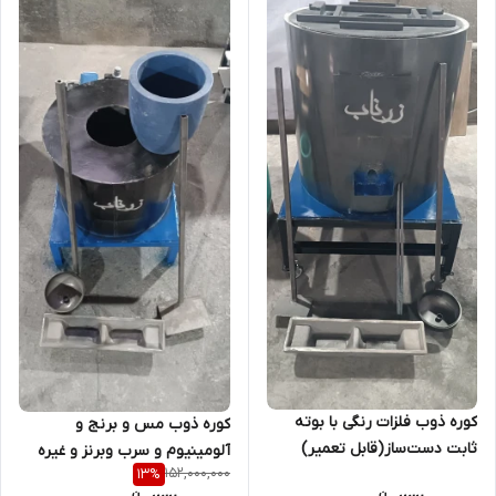
کوره ذوب فلزات رنگی با بوته
کوره ذوب مس و برنج و
ثابت دست‌ساز(قابل تعمیر)
آلومینیوم و سرب وبرنز و غیره
152,000,000
13
%
۴۰ک