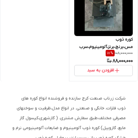
کوره ذوب
مس،برنج،برنز،آلومینیوم،سرب
108,000,000
18
%
ظرفیت ۲۰ ک
88,000,000
افزودن به سبد
شرکت زرناب صنعت کرج سازنده و فروشنده انواع کوره های
ذوب فلزات، خانگی و صنعتی. در انواع مدل،ظرفیت و سوختهای
مصرفی مختلف،طبق سفارش مشتری. ( گازشهری،کپسول گاز
مایع، گازوییل) کوره ذوب آلومینیوم و ضایعات آلومینیومی نرم و
خشک. کوره ذوب رانی،سرسیلندر،پروفیل. کوره ذوب