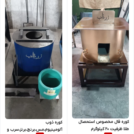
کوره قال مخصوص استحصال
کوره ذوب
طلا ظرفیت 20 کیلوگرم
آلومینیوم،مس،برنج،برنز،سرب و