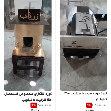
کوره ذوب سرب با ظرفیت ۳۰۰
کوره قالکاری مخصوص استحصال
کیلوگرم
طلا ظرفیت 5 کیلویی
78,000,000
218,000,000
12
%
9
%