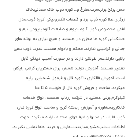
مس،برنج،برنز،سرب،مفرغ و... کوره ذوب خاک معدنی،خاک
زرگری،طلا کوره ذوب برد و قطعات الکترونیکی. کوره ذوب،مدل
افقی مخصوص ذوب آلومینیوم و ضایعات آلومینیومی نرم و
خشک،این کوره ها مخزن دار هستند و هیچ نیازی به بوته های
چدنی و گرافیتی ندارند. محکم و بادوام هستند.قدرت ذوب دهی
بالایی دارند.عمر طولانی دارند و در صورت آسیب دیدگی قابل
تعمیر هستند. آموزش تولید شمش برای مشتریان گرامی رایگان
است. آموزش قالکاری با کوره قال و فرمول شیمیایی ارایه
میگردد. ساخت و فروش کوره قال از ظرفیت ۵ تا ۱۰۰
کیلوگرم،برقی ،دستی. در شرکت زرناب صنعت ،انواع خدمات
قالکاری،مشاوره و آموزش ریخته گری و ساخت انواع کوره های
ذوب فلزات در مدلها و ظرفیتهای مختلف ارایه میگردد. جهت
اطلاعات بیشتر،مشاوره،بازدید،سفارش و خرید لطفا تماس بگیرید.
باتشکر 09933117078 ربیع زاده