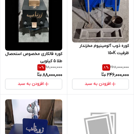
کوره ذوب آلومینیوم مخزندار
ظرفیت ۱۵۰K
کوره قالکاری مخصوص استحصال
طلا 5 کیلویی
98,000,000
268,000,000
10
%
8
%
88,000,000
246,000,000
افزودن به سبد
افزودن به سبد