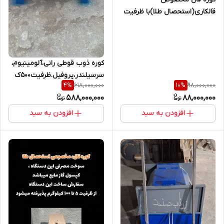
قالکاری(استحصال طلا)با ظرفیت
۱۰ ک
کوره ذوب قوطی رانی،آلومینیوم،
سرسیلندر،پروفیل.ظرفیت۵۰۰ک
618,000,000
98,000,000
4
%
10
%
588,000,000
88,000,000
افزودن به سبد
افزودن به سبد