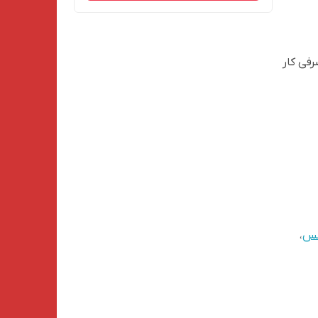
رفی کار
مس
،