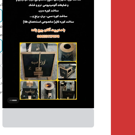
ا
مخ
م
دس
بر