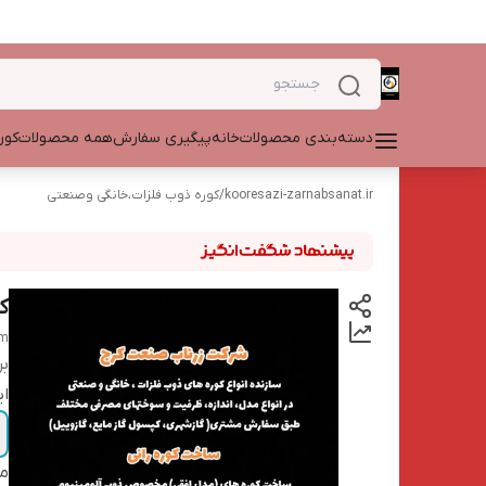
دسته‌بندی محصولات
خانه
پیگیری سفارش
همه محصولات
کور
kooresazi-zarnabsanat.ir
/
کوره ذوب فلزات،خانگی وصنعتی
ک
um
بر
ای
مح