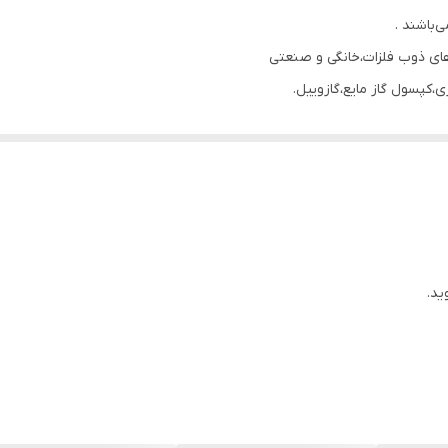
باشند .
های ذوب فلزات،خانگی و صنعتی
کپسول گاز مایع،گازوییل.
آلومینیومی نرم وخشک.( قوطی رانی و نوشابه،سرسیلندر،پیستون،پروفیل،کا
واده آلومینیوم باشد.
تند،عمر طولانی دارند و در صورت آسیب دیدگی قابل تعمیر هستند.
ید.
 حضوری و تلفنی اقدام نمایید.
مانع است.
سال با خریدار است.