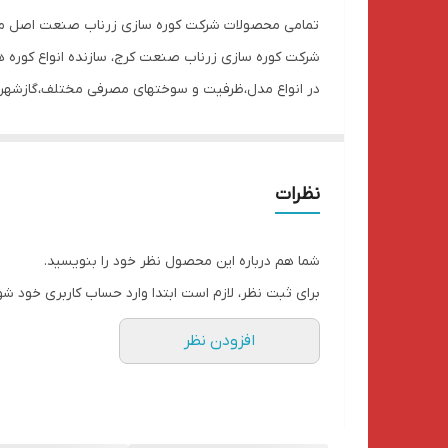
تمامی محصولات شرکت کوره سازی زرناب صنعت اصل می‌
شرکت کوره سازی زرناب صنعت کرج، سازنده انواع کوره 
در انواع مدل،ظرفیت و سوختهای مصرفی مختلف،گازشهری،
کوره ذوب مدل افقی ،مخصوص ذوب آلومینیوم و ضایعات 
ضایعات آلومینیوم متفرقه،روی،سرب و هر فلزی که همخان
این کوره ها مخزن دار هستند. قوی و محکم و بادوام هس
نظرات
با انواع سوخت مصرفی کار میکنند.
در ظرفیتهای ۵۰ ۷۰ ۱۰۰ ۱۲۰ ۱۵۰ ۲۰۰ ۲۵۰ ۳۰۰ ۳۵۰ ۴۰۰ کیلوگرم ذوب دهی تولید میشوند.
شما هم درباره این محصول نظر خود را بنویسید.
متقاضیان و خریداران گرامی لطفا توجه فرمایید:
برای ثبت نظر، لازم است ابتدا وارد حساب کاربری خود شو
برای ثبت سفارش و خرید میتوانید بصورت حضوری و غیر
افزودن نظر
بازدید از محصولات قبل از خرید برای مشتریان گرامی بلا
از توجه و همکاری شما بینهایت سپاسگزاریم.
از زمان ثبت سفارش محصول تا ارسال محصول حدود ۱۰ تا ۱۵ روز زمان میبرد لطفا صبور باشید.
محصول توسط باربری برای شما ارسال میگردد و هزینه ار