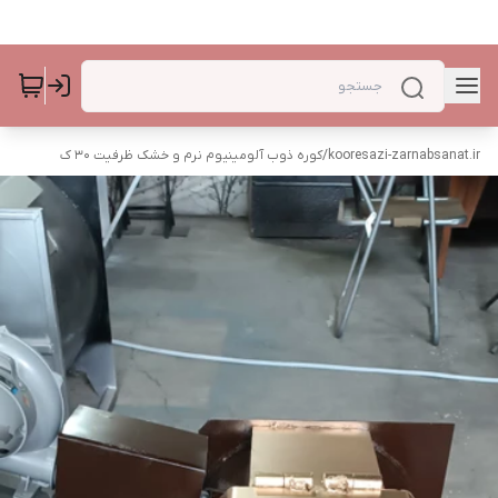
kooresazi-zarnabsanat.ir
/
کوره ذوب آلومینیوم نرم و خشک ظرفیت ۳۰ ک