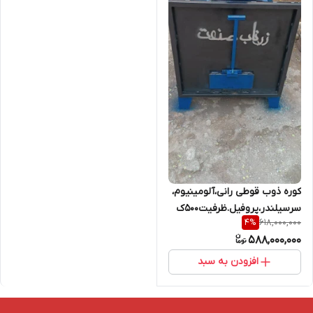
کوره ذوب قوطی رانی،آلومینیوم،
سرسیلندر،پروفیل.ظرفیت۵۰۰ک
618,000,000
4
%
588,000,000
افزودن به سبد