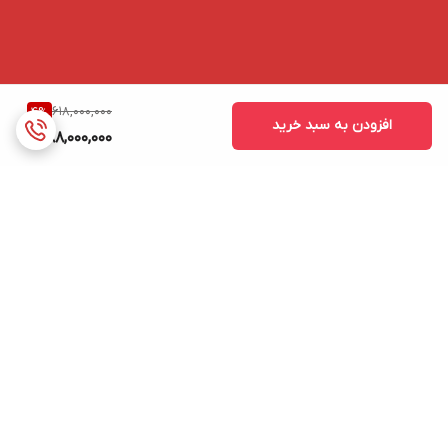
618,000,000
4
%
افزودن به سبد خرید
588,000,000
برگشت به بالا