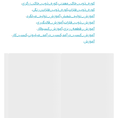
کوره_ذوب_خاک_معدنی
،
کوره_ذوب_خاک_زرگری
،
آلومینیومی، صفرتاصد بصورت رایگان توسط مهندس ربیع زاده به
کوره_ذوب_فلزات
،
کوره_ذوب_فلزات_رنگی
،
مشتریان گرامی ارائه خواهدشد. دستگاه ذوب به سراسر کشور ارسال
آموزش_تولید_شمش
،
آموزش_تولید_میلگرد
،
میشود.سفارش ساخت ازسراسرکشور پذیرفته میشود. ساخت دستگاه
آموزش_ذوب_فلزات
،
آموزش_قالبگیری
،
آموزش_قطعه_ریزی
،
آموزش_کسبوکار
،
حدود ۱۰ روز زمان میبرد. مدیریت شرکت ،آقای مهندس ربیع زاده
آموزش_کسب_درآمد
،
کسب_درآمد_میلیونی
،
کسب_کار
،
۰۹۹۳۳۱۱۷۰۷۸ ۰۹۳۳۶۵۲۵۵۶۴
آموزش