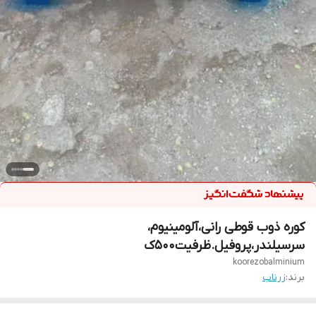
کوره ذوب قوطی رانی،آلومینیوم،
سرسیلندر،پروفیل.ظرفیت۵۰۰ک
koorezobalminium
برند:
زرناب