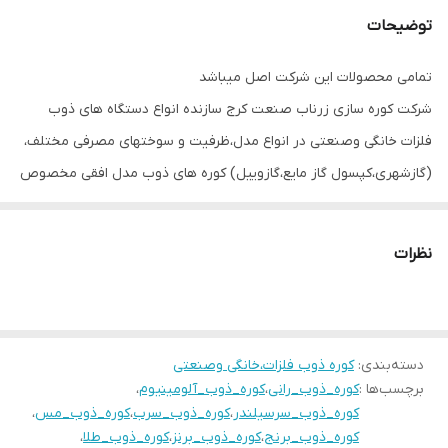
توضیحات
تمامی محصولات این شرکت اصل میباشد
شرکت کوره سازی زرناب صنعت کرج سازنده انواع دستگاه های ذوب
فلزات خانگی وصنعتی در انواع مدل،ظرفیت و سوختهای مصرفی مختلف،
(گازشهری،کپسول گاز مایع،گازوییل) کوره های ذوب مدل افقی مخصوص
ذوب آلومینیوم وضایعات آلومینیومی نرم و خشک. این کوره ها مخزن
دار هستند و هیچ نیازی به بوته های چدنی و گرافیتی ندارند. در
نظرات
ظرفیتهای۱۰۰ ۱۲۰ ۱۵۰ ۱۸۰ ۲۰۰ ۲۵۰ ۳۰۰ ۴۰۰ ۵۰۰ کیلوگرم ذوب دهی تولید
میشود. این کوره ها فوق العاده قوی و محکم و بادوام هستند. قدرت
ذوب دهی بالایی دارند. عمربسیار طولانی دارند و در صورت آسیب دیدگی
دسته‌بندی
:
کوره ذوب فلزات،خانگی وصنعتی
قابل تعمیر هستند. قابلیت کار با انواع سوخت مصرفی را دارند. و طوری
برچسب‌ها :
کوره_ذوب_رانی
،
کوره_ذوب_آلومینیوم
،
طراحی شده اند که از لحاظ اقتصادی فوق العاده مقرون بصرفه هستند.
کوره_ذوب_سرسیلندر
،
کوره_ذوب_سرب
،
کوره_ذوب_مس
،
در صورت دستگاه ذوب از شرکت زرناب صنعت،آموزش تولید شمش
کوره_ذوب_برنج
،
کوره_ذوب_برنز
،
کوره_ذوب_طلا
،