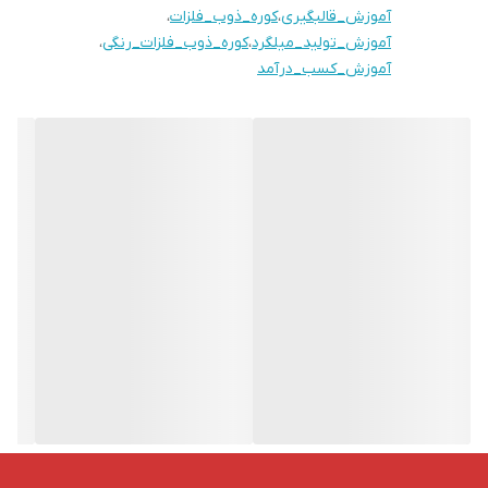
آموزش_قالبگیری
،
کوره_ذوب_فلزات
،
بازدید و مشاوره حضوری امکان پذیراست.
آموزش_تولید_میلگرد
،
کوره_ذوب_فلزات_رنگی
،
آموزش_کسب_درآمد
جهت اطلاعات بیشتر، مشاوره ،بازدید،سفارش و خرید لطفا تماس بگیرید
باتشکر
۰۹۹۳۳۱۱۷۰۷۸ ۰۹۳۳۶۵۲۵۵۶۴