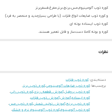
کوره ذوب آلومینیوم،مس،برنج،برنز،مفرغ،فسفربرنز
و کوره ذوب ضایعات انواع فلزات. (با طراحی بسیارجدید و منحصر به فرد)
کوره ذوب ایستاده بوته ای
کوره و بوته کاملا دست‌ساز و قابل تعمیر هستند.
بسیار باکیفیت هستند و بازدهی عالی و افت خیلی کمی دارند..
این کوره هیچ نیازی به بوته های چدنی و گرافیتی ندارد.
نظرات
بوته با مواد درجه یک ساخته شده و داخل کوره نصب شده است، عمر
بسیار طولانی دارد و قابل تعمیر است.
این کوره در ظرفیتهای مختلف تولید میشود.
دسته‌بندی
:
کوره ذوب فلزات
با انواع سوخت مصرفی کار میکند.
برچسب‌ها :
کوره ذوب ضایعات آلومینیومی
،
کوره_ذوب_برنز
،
این کوره از همه لحاظ فوق العاده مقرون بصرفه است.
کوره ذوب پروفیل
،
آموزش_قطعه_ریزی
،
کوره_ذوب_رانی
،
در صورت خرید کوره آموزش ذوب صفرتاصد ارائه می‌شود.
کوره ایستاده
،
آموزش
،
آموزش_ذوب_فلزات
،
کوره_ذوب_برنج
،
سفارش ساخت از سراسر کشور پذیرفته میشود.
آموزش_تولید_شمش
،
کوره_ذوب_مس
،
کوره ذوب آلومینیوم
،
کوره ذوب آلومینیوم نرم و خشک
،
کوره به سراسر کشور ارسال میشود.